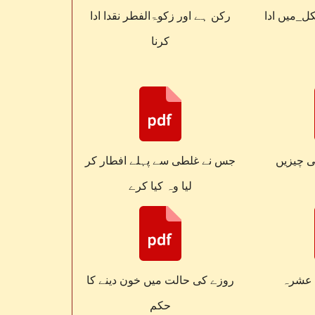
ل_میں ادا
رکن ہے اور زکوۃالفطر نقدا ادا
کرنا
ی چیزیں
جس نے غلطی سے پہلے افطار کر
لیا وہ کیا کرے
 عشرہ
روزے کی حالت میں خون دینے کا
حکم