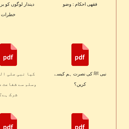
فقهی احکام : وضو
دیندار لوگوں کو بر
خطرات
نبی ﷺ کی نصرت ہم کیسے
کیا نبی صلی ال
کریں؟
وسلم سے شفاعت ط
شرک ہے؟