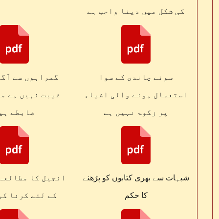
کی شکل میں دینا واجب ہے
سونے چاندی کے سوا
گمراہوں سے آگا
استعمال ہونے والی اشیاء
غیبت نہیں ہے مگ
پر زکوۃ نہیں ہے
ضابطے ہی
شبہات سے بھری کتابوں کو پڑھنے
انجیل کا مطالعہ
کا حکم
کے لئے کرنا کی