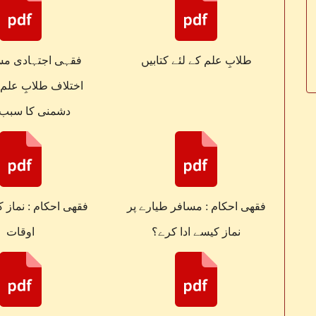
طلابِ علم کے لئے کتابیں
فقہی اجتہادی مس
اختلاف طلابِ علم 
دشمنی کا سبب ن
فقهی احکام : مسافر طیارے پر
فقهی احکام : نماز 
نماز کیسے ادا کرے؟
اوقات