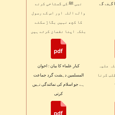
ا کہنے کے
نبی ﷺ کی گستاخی کرنے
والے اللہ اور اس کے رسول
کا کچھ نہیں بگاڑ سکتے
بلکہ اپنا نقصان کرتے ہیں
لہ علیہ
کبار علماء کا بیان : اخوان
لب کرنا
المسلمین دہشت گرد جماعت
ہے جو اسلام کی نمائندگی نہیں
کرتی