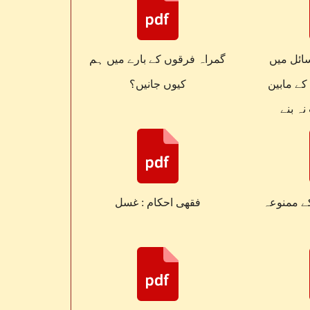
ائل میں
گمراہ فرقوں کے بارے میں ہم
کے مابین
کیوں جانیں؟
ہ بنے
کے ممنوعہ
فقهی احکام : غسل