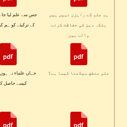
ہم علم کے راہزن نہیں ہیں
جس سے علم لیا جا 
بلکہ دین کی حفاظت کرنے
کے تزکیئے کو ہم ک
والے ہیں
علمِ منطق سیکھنا کیسا ہے؟
جہاں علماء نہ ہوں
کیسے حاصل کر