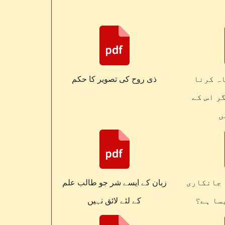
ہ کرنا
ذی روح کی تصویر کا حکم
ر اس کے
ں
 جانکاری
زبان کے ایسے شر جو طالب علم
سا ہے؟
کے لئے لائق نہیں