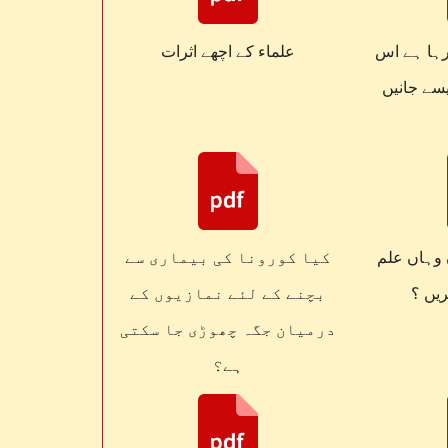
رہا ہے اس
علماء کے اچھے اثرات
یسے جانیں
 وہاں علم
کیا کورونا کی بیماری سے
یں ؟
بچنے کے لئے نمازیوں کے
درمیان جگہ چھوڑی جا سکتی
ہے؟