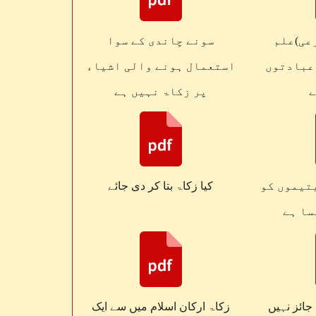
عی)علم
سونے چاندی کے سوا
عبادتوں
استعمال ہونے والی اشیاء
ے
پر زکاۃ نہیں ہے
تیموں کو
کیا زکاۃ بتا کر دی جائے
سا ہے
 جائز نہیں
زکاۃ ارکان اسلام میں سے ایک