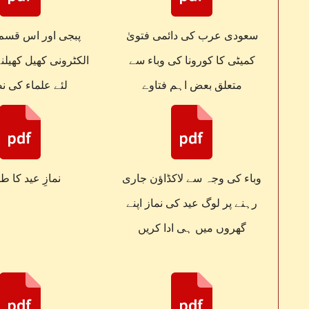
سعودی عرب کی دائمی فتویٰ
پبجی اور اس قسم 
کمیٹی کا کورونا کی وباء سے
الکٹرونی کھیل کھیلن
متعلق بعض اہم فتاوے
لئے علماء کی 
وباء کی وجہ سے لاکڈاؤن جاری
نمازِ عید کا ط
رہنے پر لوگ عید کی نماز اپنے
گھروں میں ہی ادا کریں