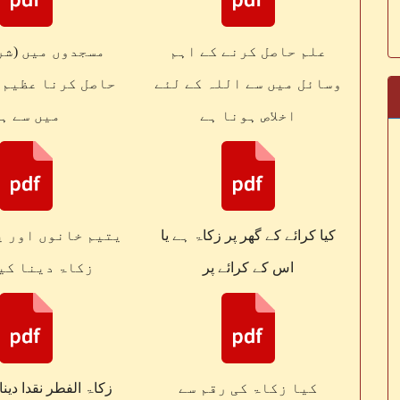
علم حاصل کرنے کے اہم
مسجدوں میں (شر
وسائل میں سے اللہ کے لئے
حاصل کرنا عظیم 
اخلاص ہونا ہے
میں سے ہ
کیا کرائے کے گھر پر زکاۃ ہے یا
یتیم خانوں اور ی
اس کے کرائے پر
زکاۃ دینا کی
کیا زکاۃ کی رقم سے
زکاۃ الفطر نقدا دینا