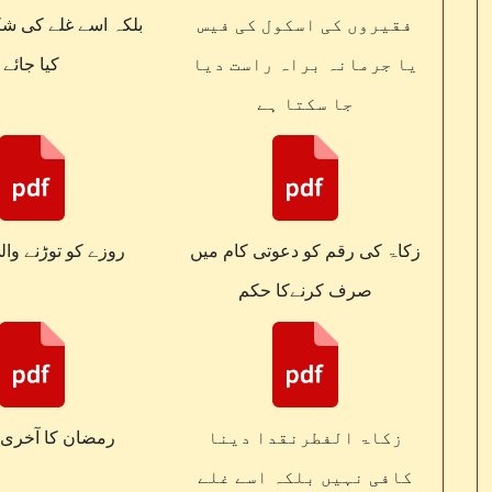
فقیروں کی اسکول کی فیس
بلکہ اسے غلے کی شک
یا جرمانہ براہ راست دیا
کیا جائے
جا سکتا ہے
زکاۃ کی رقم کو دعوتی کام میں
روزے کو توڑنے وال
صرف کرنےکا حکم
زکاۃ الفطرنقدا دینا
رمضان کا آخری
کافی نہیں بلکہ اسے غلے