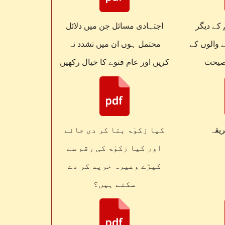
کے دیگر
اجتہادی مسائل جن میں دلائل
ے والوں کے
محتمل ہوں ان میں تشدد نہ
نصیحت
کریں اور عام فتوے کا خیال رکھیں
ریقہ
کیا زکوٰۃ بتا کر دی جائے
اور کیا زکوٰۃ کی رقم سے
کپڑے وغیرہ خرید کر دے
سکتے ہیں؟