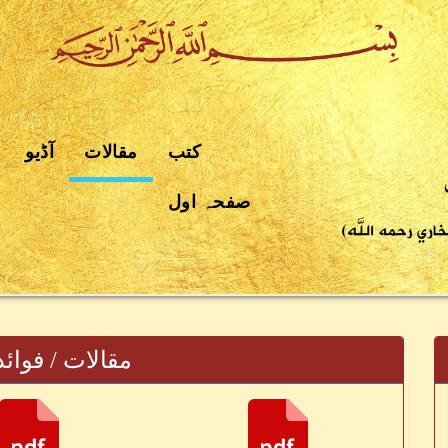
کتب
مقالات
آڈیو
صفحہ اول
مقالات / فوائد